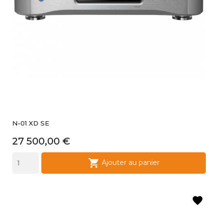
N-01 XD SE
Prix
27 500,00 €

Ajouter au panier
favorite