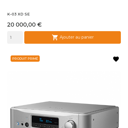
K-03 XD SE
Prix
20 000,00 €

Ajouter au panier
favorite
PRODUIT PRIMÉ