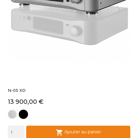
N-05 XD
Prix
13 900,00 €
black
silver

Ajouter au panier