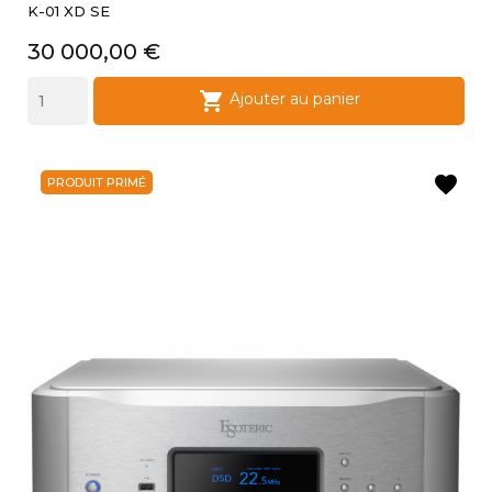
K-01 XD SE
Prix
30 000,00 €

Ajouter au panier
favorite
PRODUIT PRIMÉ