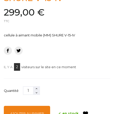
299,00 €
TTC
cellule à aimant mobile (MM) SHURE V-15-IV
2
IL Y A
visiteurs sur le site en ce moment
Quantité
favorite

en stock
AJOUTER AU PANIER