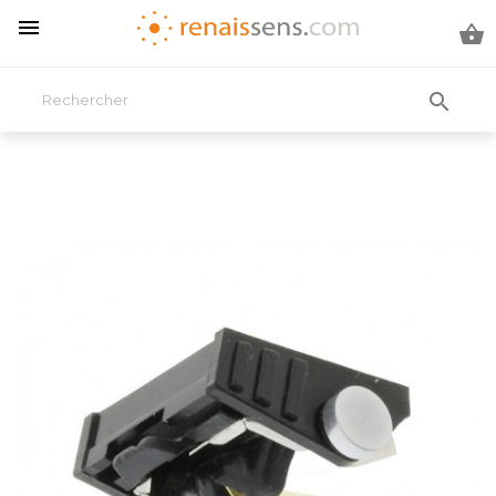


