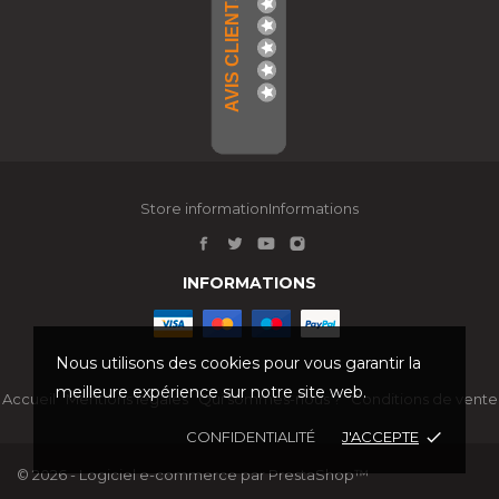
AVIS CLIENTS
Store informationInformations
INFORMATIONS
Nous utilisons des cookies pour vous garantir la
meilleure expérience sur notre site web.
Accueil
Mentions légales
Qui sommes-nous ?
Conditions de vente
CONFIDENTIALITÉ
J'ACCEPTE
done
© 2026 - Logiciel e-commerce par PrestaShop™