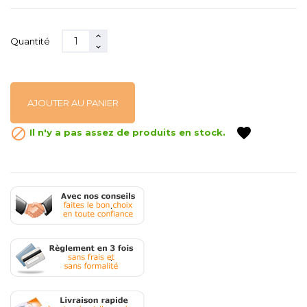
Quantité
AJOUTER AU PANIER
favorite

Il n'y a pas assez de produits en stock.
.
.