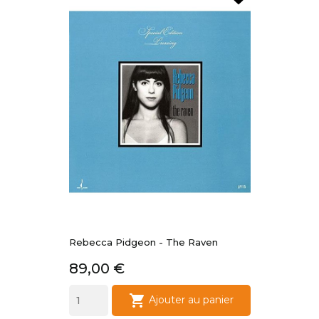
Rebecca Pidgeon - The Raven
Prix
89,00 €

Ajouter au panier