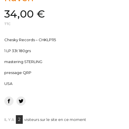
34,00 €
TTC
Chesky Records ‎– CHKLP115
1 LP 33t 180grs
mastering STERLING
pressage QRP
USA
2
IL Y A
visiteurs sur le site en ce moment