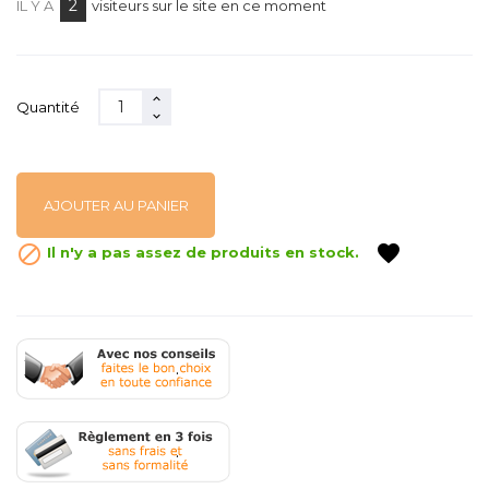
2
IL Y A
visiteurs sur le site en ce moment
Quantité
AJOUTER AU PANIER
favorite

Il n'y a pas assez de produits en stock.
.
.