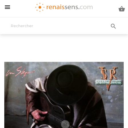


