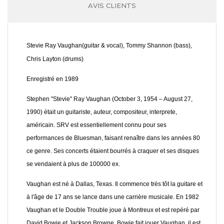
AVIS CLIENTS
Stevie Ray Vaughan(guitar & vocal), Tommy Shannon (bass),
Chris Layton (drums)
Enregistré en 1989
Stephen "Stevie" Ray Vaughan (October 3, 1954 – August 27,
1990) était un guitariste, auteur, compositeur, interprete,
américain. SRV est essentiellement connu pour ses
performances de Bluesman, faisant renaître dans les années 80
ce genre. Ses concerts étaient bourrés à craquer et ses disques
se vendaient à plus de 100000 ex.
Vaughan est né à Dallas, Texas. Il commence très tôt la guitare et
à l'âge de 17 ans se lance dans une carrière musicale. En 1982
Vaughan et le Double Trouble joue à Montreux et est repéré par
David Bowie et Jackson Browne. Bowie fait jouer Vaughan, il est