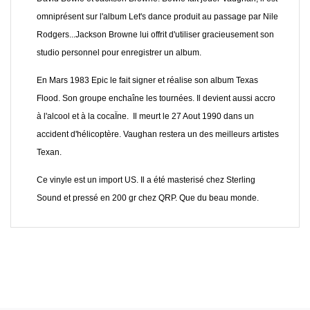
omniprésent sur l'album Let's dance produit au passage par Nile
Rodgers...Jackson Browne lui offrit d'utiliser gracieusement son
studio personnel pour enregistrer un album.
En Mars 1983 Epic le fait signer et réalise son album Texas
Flood. Son groupe enchaîne les tournées. Il devient aussi accro
à l'alcool et à la cocaÏne. Il meurt le 27 Aout 1990 dans un
accident d'hélicoptère. Vaughan restera un des meilleurs artistes
Texan.
Ce vinyle est un import US. Il a été masterisé chez Sterling
Sound et pressé en 200 gr chez QRP. Que du beau monde.