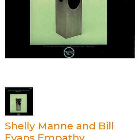
Shelly Manne and Bill
Evans Empathy