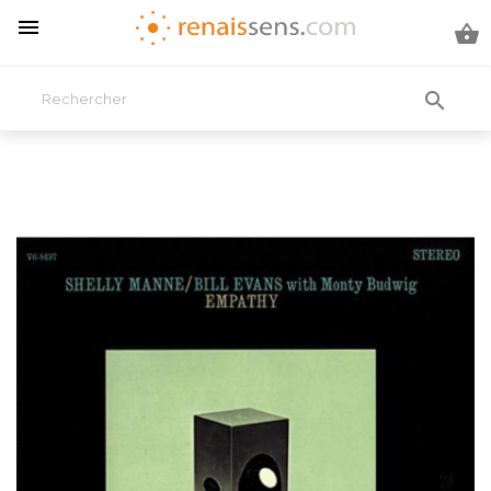


