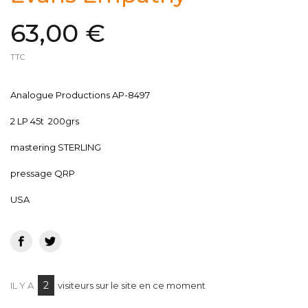
63,00 €
TTC
Analogue Productions AP-8497
2 LP 45t 200grs
mastering STERLING
pressage QRP
USA
2
IL Y A
visiteurs sur le site en ce moment