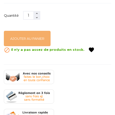
Quantité
AJOUTER AU PANIER
favorite

Il n'y a pas assez de produits en stock.
.
.