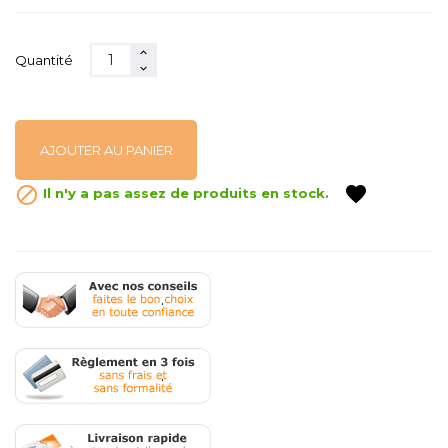
Quantité
AJOUTER AU PANIER
favorite

Il n'y a pas assez de produits en stock.
.
.