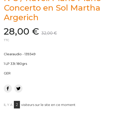
Concerto en Sol Martha
Argerich
28,00 €
32,00 €
TTC
Clearaudio -
139349
1 LP 33t 180grs
GER
2
IL Y A
visiteurs sur le site en ce moment