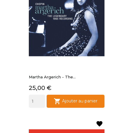
Martha Argerich - The...
Prix
25,00 €

Ajouter au panier
favorite