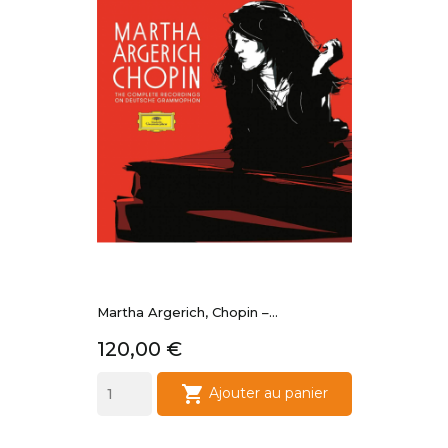
Martha Argerich, Chopin –...
Prix
120,00 €

Ajouter au panier