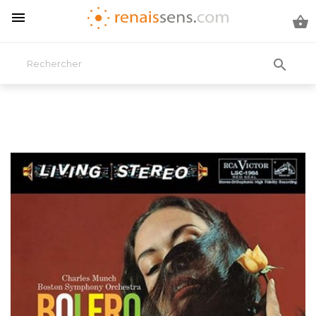


