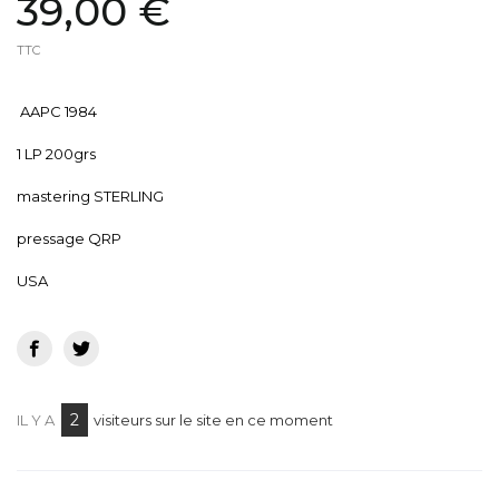
39,00 €
TTC
AAPC 1984
1 LP 200grs
mastering STERLING
pressage QRP
USA
2
IL Y A
visiteurs sur le site en ce moment