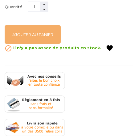
Quantité
AJOUTER AU PANIER
favorite

Il n'y a pas assez de produits en stock.
.
.
.