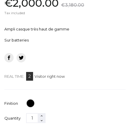
€2,000.00
€3,180.00
Tax included
Ampli casque très haut de gamme
Sur batteries
2
REAL TIME:
Visitor right now
black
Finition
Quantity