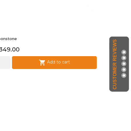
onstone
CUSTOMER REVIEWS
rice
349.00

Add to cart