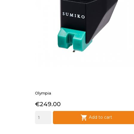
Olympia
Price
€249.00

Add to cart