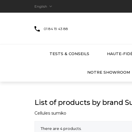

English
01 84 19 43 88
TESTS & CONSEILS
HAUTE-FIDÉ
NOTRE SHOWROOM
List of products by brand 
Cellules sumiko
There are 4 products.