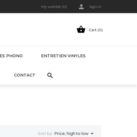

My wishlist (
0
)
Sign in

Cart (0)
LES PHONO
ENTRETIEN VINYLES

CONTACT
Sort by:
Price, high to low
