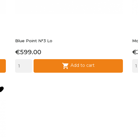
Blue Point N°3 Lo
Mo
Price
P
€599.00
€

Add to cart
orite