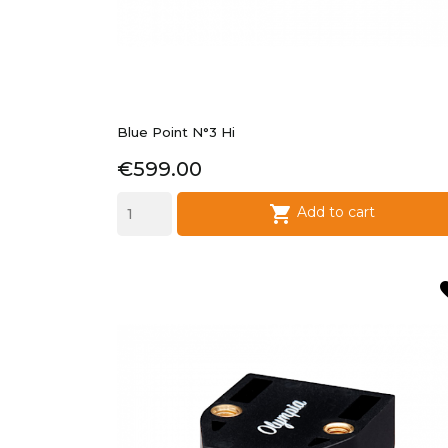
Blue Point N°3 Hi
Price
€599.00

QUICK VIEW
Add to cart
fav