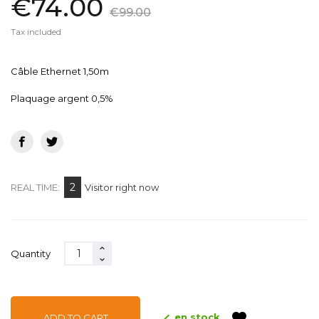
€74.00
€99.00
Tax included
Câble Ethernet 1,50m
Plaquage argent 0,5%
2
REAL TIME:
Visitor right now
Quantity
favorite

en stock
ADD TO CART