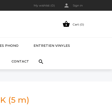

My wishlist (
0
)
Sign in

Cart (0)
LES PHONO
ENTRETIEN VINYLES

CONTACT
K (5 m)