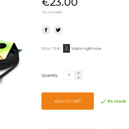
€23.00
Tax included
2
REAL TIME:
Visitor right now
Quantity

En stock
ADD TO CART