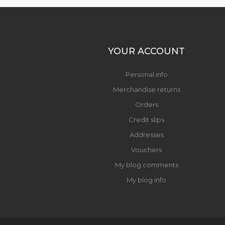
YOUR ACCOUNT
Personal info
Merchandise returns
Orders
Credit slips
Addresses
Vouchers
My blog comments
My blog info