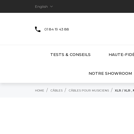

English
01 84 19 43 88
TESTS & CONSEILS
HAUTE-FIDÉ
NOTRE SHOWROOM
HOME
CÂBLES
CÂBLES POUR MUSICIENS
XLR / XLR , 