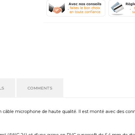
.
.
LS
COMMENTS
n câble microphone de haute qualité. Il est monté avec des 
mm² (AWG 24) et d'une gaine en PVC supersoft de 6,4 mm de diam