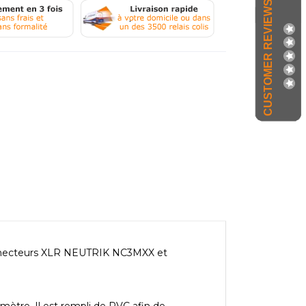
CUSTOMER REVIEWS
.
connecteurs XLR NEUTRIK NC3MXX et
ètre. Il est rempli de PVC afin de