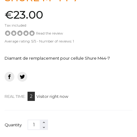
€23.00
Tax included
Read the review
Average rating:
5
/5 -
Number of reviews:
1
Diamant de remplacement pour cellule Shure M44-7
2
REAL TIME:
Visitor right now
Quantity