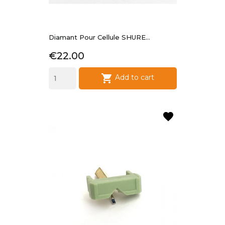
Diamant Pour Cellule SHURE...
Price
€22.00

Add to cart
favorite