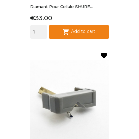
Diamant Pour Cellule SHURE...
Price
€33.00

Add to cart
favorite