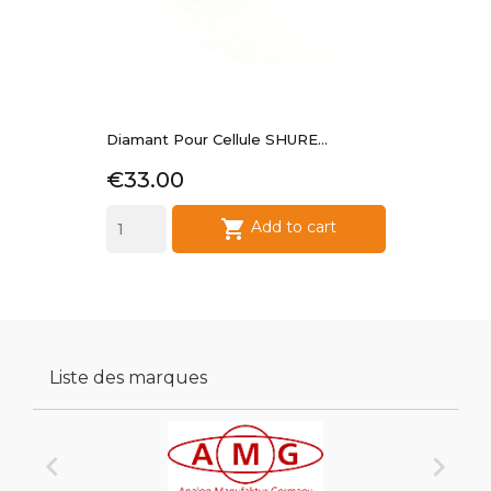
Diamant Pour Cellule SHURE...
Price
€33.00

Add to cart
Liste des marques

