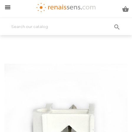


