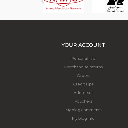

YOUR ACCOUNT
Personal info
Merchandise returns
Orders
Credit slips
Addresses
Vouchers
My blog comments
My blog info