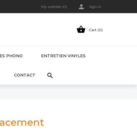

My wishlist (
0
)
Sign in

Cart (0)
LES PHONO
ENTRETIEN VINYLES

CONTACT
lacement