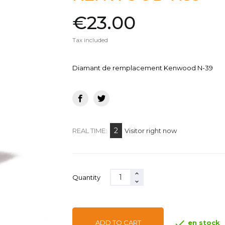
€23.00
Tax included
Diamant de remplacement Kenwood N-39
2
REAL TIME:
Visitor right now
Quantity

en stock
ADD TO CART