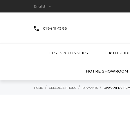

English
01 84 19 43 88
TESTS & CONSEILS
HAUTE-FIDÉ
NOTRE SHOWROOM
HOME
CELLULES PHONO
DIAMANTS
DIAMANT DE RE