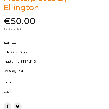
Ellington
€50.00
Tax included
AAPJ 4418
1 LP 33t 200grs
mastering STERLING
pressage QRP
mono
USA