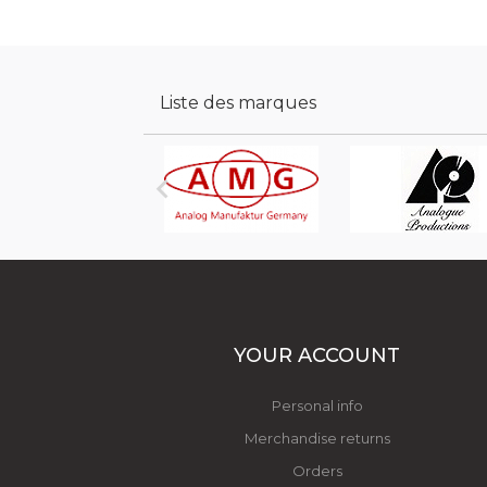
Liste des marques

YOUR ACCOUNT
Personal info
Merchandise returns
Orders