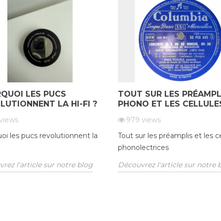
QUOI LES PUCS
TOUT SUR LES PRÉAMPL
LUTIONNENT LA HI-FI ?
PHONO ET LES CELLULE
views
979
views
oi les pucs revolutionnent la
Tout sur les préamplis et les ce
phonolectrices
rez l'article sur notre blog
Découvrez l'article sur notre 
QUICK VIEW
QUICK VIEW