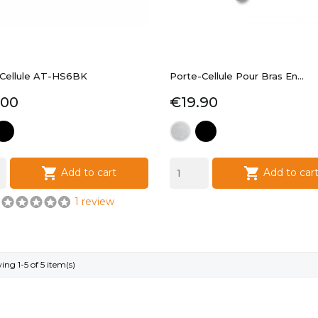
-Cellule AT-HS6BK
Porte-Cellule Pour Bras En...
e
Price
.00
€19.90
lack
black
silver


Add to cart
Add to car
1 review
ng 1-5 of 5 item(s)