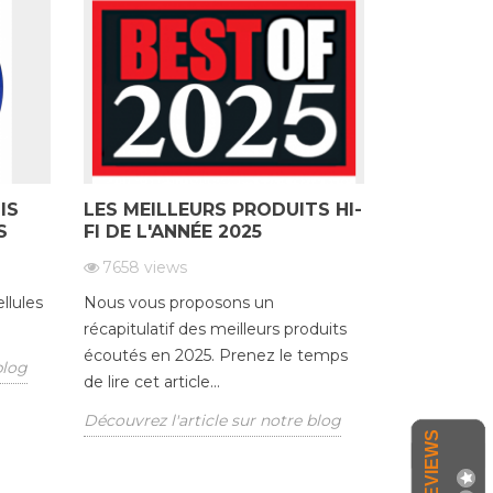
IS
LES MEILLEURS PRODUITS HI-
LE SHOW
S
FI DE L'ANNÉE 2025
21506
vie
7658
views
Vous souhait
llules
Nous vous proposons un
conseils per
récapitulatif des meilleurs produits
matériel, c
écoutés en 2025. Prenez le temps
ou bien les re
blog
de lire cet article...
Découvrez l'
Découvrez l'article sur notre blog
QUICK VIEW