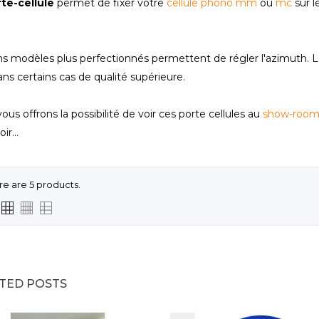
te-cellule
permet de fixer votre
cellule phono mm
ou
mc
sur l
.
ns modèles plus perfectionnés permettent de régler l'azimuth.
ans certains cas de qualité supérieure.
ous offrons la possibilité de voir ces porte cellules au
show-roo
ir...
re are 5 products.
TED POSTS