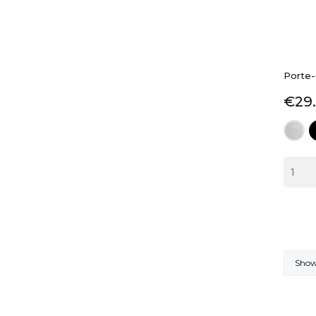
Porte
Pric
€29
b
silver
Showi