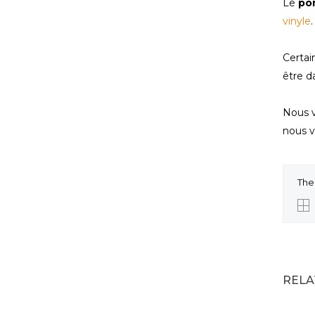
Le
por
vinyle
Certai
être d
Nous v
nous vo
The
RELA