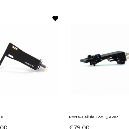
favorite
01
Porte-Cellule Top Q Avec...
e
Price
.00
€79.00