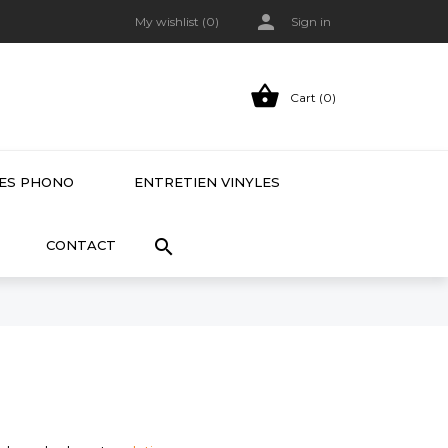

My wishlist (
0
)
Sign in

Cart (0)
LES PHONO
ENTRETIEN VINYLES

CONTACT