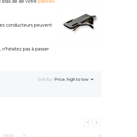
e bras de de votre
platines
 Les conducteurs peuvent
m
, n'hésitez pas à passer
Sort by:
Price, high to low
