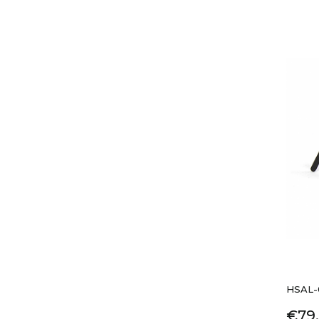
HSAL-
Pric
€79