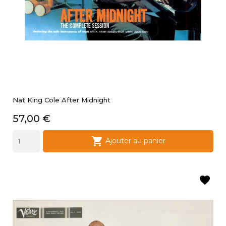
Nat King Cole After Midnight
Prix
57,00 €

Ajouter au panier
favorite