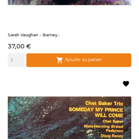
Sarah Vaughan - Barney...
Prix
37,00 €

Ajouter au panier
favorite