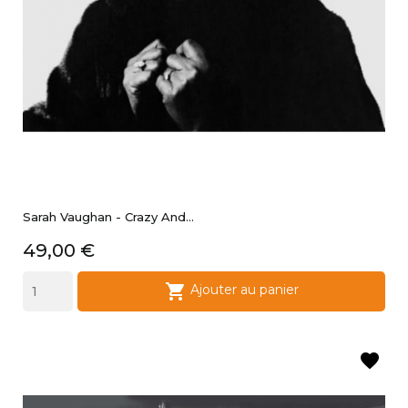
Sarah Vaughan - Crazy And...
Prix
49,00 €

Ajouter au panier
favorite