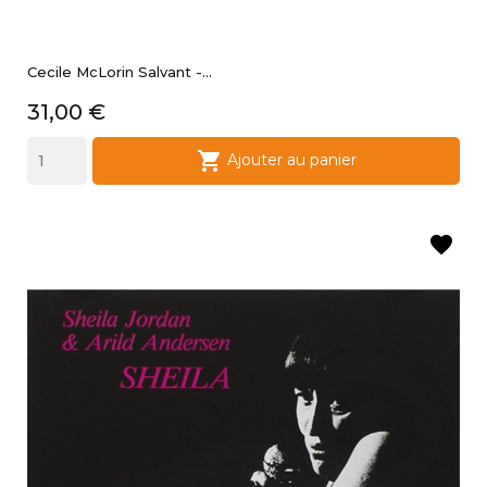
Cecile McLorin Salvant -...
Prix
31,00 €

Ajouter au panier
favorite