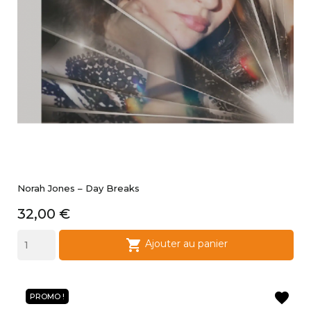
Norah Jones ‎– Day Breaks
Prix
32,00 €

Ajouter au panier
favorite
PROMO !