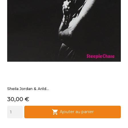
Sheila Jordan & Arild...
Prix
30,00 €

Ajouter au panier