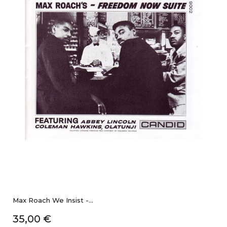
Max Roach We Insist -...
Prix
35,00 €