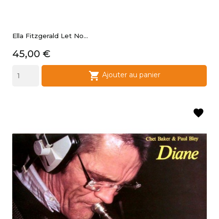
Ella Fitzgerald Let No...
Prix
45,00 €

Ajouter au panier
favorite