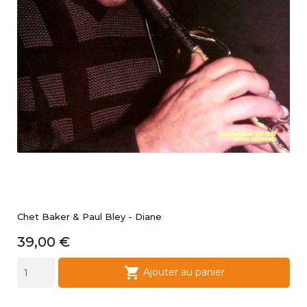
Chet Baker & Paul Bley - Diane
Prix
39,00 €

Ajouter au panier