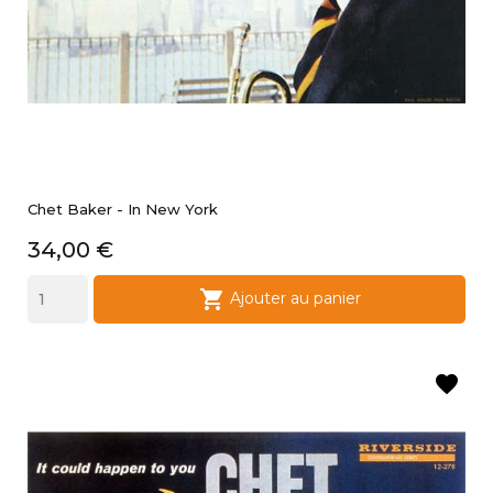
Chet Baker - In New York
Prix
34,00 €

Ajouter au panier
favorite