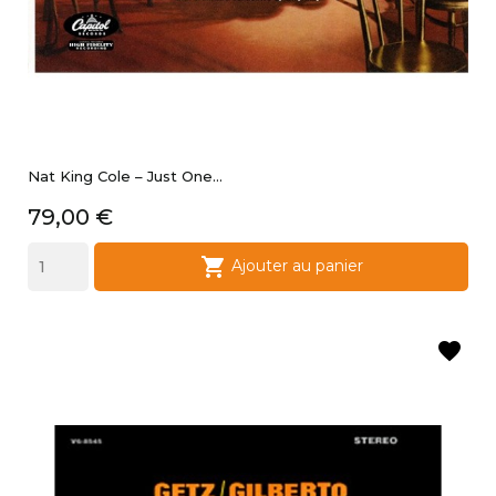
Nat King Cole ‎– Just One...
Prix
79,00 €

Ajouter au panier
favorite