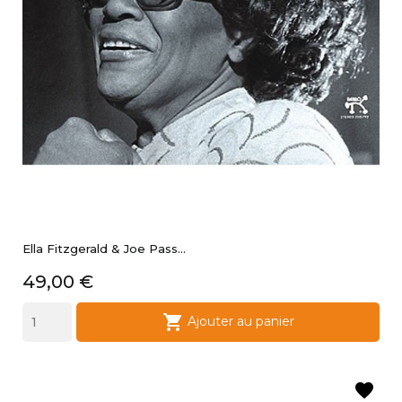
Ella Fitzgerald & Joe Pass...
Prix
49,00 €

Ajouter au panier
favorite