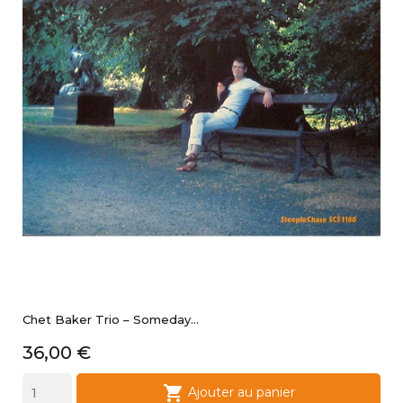
Chet Baker Trio ‎– Someday...
Prix
36,00 €

Ajouter au panier