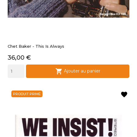
Chet Baker - This Is Always
Prix
36,00 €

Ajouter au panier
favorite
PRODUIT PRIMÉ