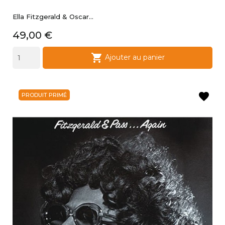
Ella Fitzgerald & Oscar...
Prix
49,00 €

Ajouter au panier
favorite
PRODUIT PRIMÉ