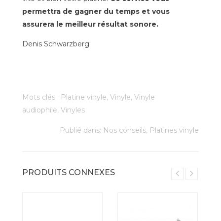
permettra de gagner du temps et vous
assurera le meilleur résultat sonore.
Denis Schwarzberg
Mots clés :
Platine vinyle
,
Vinyle
,
Vinyle
audiophile
,
Vinyles
Publié dans:
Nos conseils
,
Platines vinyle
PRODUITS CONNEXES