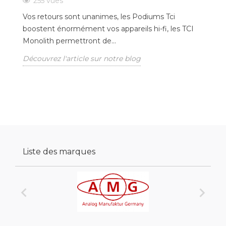
255
vues
Vos retours sont unanimes, les Podiums Tci
To
boostent énormément vos appareils hi-fi, les TCI
ce
Monolith permettront de...
Dé
Découvrez l'article sur notre blog
Liste des marques

