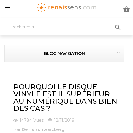



BLOG NAVIGATION
POURQUOI LE DISQUE
VINYLE EST IL SUPÉRIEUR
AU NUMÉRIQUE DANS BIEN
DES CAS ?
14784
Vues
12/11/2019
Par
Denis schwarzberg