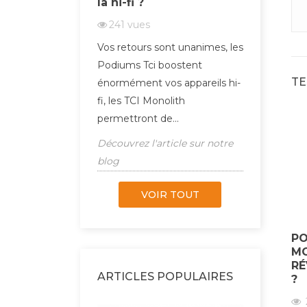
la hi-fi ?
France
241
vues
437
v
ns le monde de
Vos retours sont unanimes, les
En tant 
élité !
Podiums Tci boostent
animons s
TE
énormément vos appareils hi-
quatre s
ticle sur notre
fi, les TCI Monolith
Atlas Ca
permettront de...
Découvrez
Découvrez l'article sur notre
blog
blog
VOIR TOUT
PO
MO
RÉ
ARTICLES POPULAIRES
?