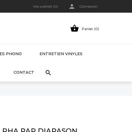

Ma wishlist (
0
)
Connexion

Panier (0)
LES PHONO
ENTRETIEN VINYLES

CONTACT
ALPHA PAR DIAPASON