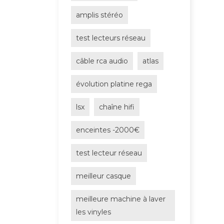
amplis stéréo
test lecteurs réseau
câble rca audio
atlas
évolution platine rega
lsx
chaîne hifi
enceintes -2000€
test lecteur réseau
meilleur casque
meilleure machine à laver
les vinyles