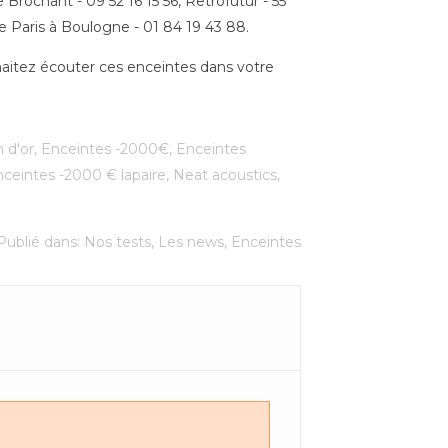
 Brochant - 09 52 16 15 56, Retrofutur - 55
e Paris à Boulogne - 01 84 19 43 88.
haitez écouter ces enceintes dans votre
 d'or
,
Enceintes -2000€
,
Enceintes
nceintes -2000 € lapaire
,
Neat acoustics
,
Publié dans:
Nos tests
,
Les news
,
Enceintes
i testé pour vous la
J'ai testé pour vous
atine Sikora Aspire
l'amplificateur Enleum