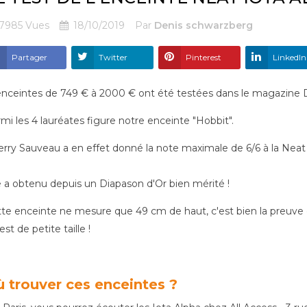
7985
Vues
18/10/2019
Par
Denis schwarzberg
Partager
Twitter
Pinterest
LinkedIn
enceintes de 749 € à 2000 € ont été testées dans le magazine Di
mi les 4 lauréates figure notre enceinte "Hobbit".
erry Sauveau a en effet donné la note maximale de 6/6 à la Neat 
e a obtenu depuis un Diapason d'Or bien mérité !
te enceinte ne mesure que 49 cm de haut, c'est bien la preuve q
est de petite taille !
 trouver ces enceintes ?