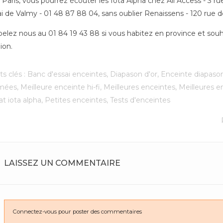
 Paris, vous pourrez écouter les Iota Alpha chez All Access - 3 rue
i de Valmy - 01 48 87 88 04, sans oublier Renaissens - 120 rue d
elez nous au 01 84 19 43 88 si vous habitez en province et sou
ion.
s clés :
Banc d'essai enceintes
,
Diapason d'or
,
Enceinte diapason
imées
,
Meilleure enceinte hi-fi
,
Meilleures enceintes
,
Meilleures e
t iota alpha
,
Petites enceintes
,
Tests d'enceintes
LAISSEZ UN COMMENTAIRE
 TCI podiums et
Vous pensiez tout savoir
J'a
Connectez-vous pour poster des commentaires
Cables Duo en
sur les préamplis phono
pl