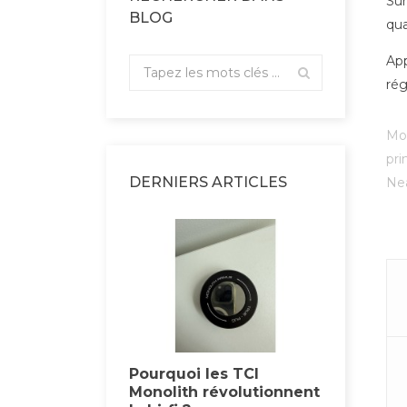
Sur
BLOG
qua
App
rég
Mot
pr
DERNIERS ARTICLES
Nea
pour vous
Pourquoi les TCI
Salons
teur Enleum
Monolith révolutionnent
Atlas 