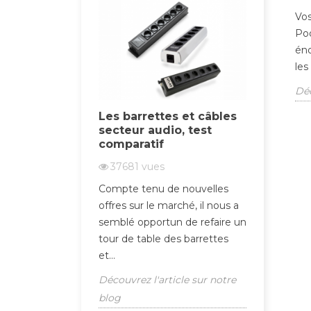
Vos
Pod
éno
les
Déc
rs produits
Les barrettes et câbles
Les me
année 2020
secteur audio, test
machine
comparatif
vinyle
37681
vues
3367
oposons un
Compte tenu de nouvelles
Vous vo
es meilleurs
offres sur le marché, il nous a
comment 
tés cette année.
semblé opportun de refaire un
machine 
s de lire cet
tour de table des barrettes
pour vou
et...
laver...
ticle sur notre
Découvrez l'article sur notre
Découvrez
blog
blog