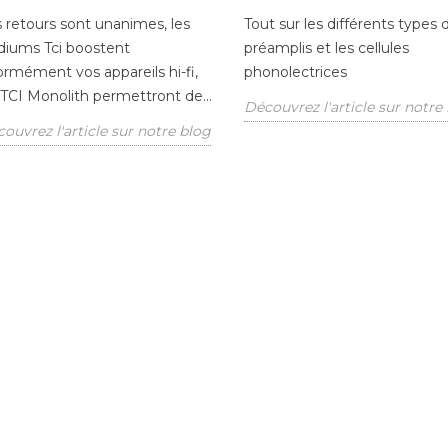
 retours sont unanimes, les
Tout sur les différents types 
iums Tci boostent
préamplis et les cellules
rmément vos appareils hi-fi,
phonolectrices
 TCI Monolith permettront de...
Découvrez l'article sur notre
ouvrez l'article sur notre blog
illeures
Le test des cellules
To
s à laver les
Audio-Technica VM et
to
s du marché
AT-VM
su
sa
0
vues
31563
vues
de
us demandez
Tout le monde a remplacé un
choisir la "bonne"
jour ou l'autre son diamant
Alo
? Nous avons retenu
usé. En revanche, pouvoir
not
s quatre machines à
choisir entre 6 ou 7 modèles...
com
Découvrez l'article sur notre
imp
 l'article sur notre
blog
nouv
Déc